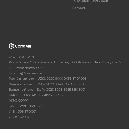
конфиденциальности
Награды
OOO "YOUCART"
Республика Узбекистан, г. Ташкент, 100084, улица Инжобод, дом 32
Тел.: +998 998550099
Почта: ij@cartame.uz
Расчётный счёт (UZS): 2020 8000 9055 8110 1001
Валютный счет (USD): 2020 8840 1055 8110 1001
Валютный счет (EUR): 2020 8978 5055 8110 1001
Банк: ОПЕРУ АИКБ «Ипак йули»
МФО:00444
SWIFT код: INIPUZ22
ИНН: 309 970 361
ОКЭД: 62010