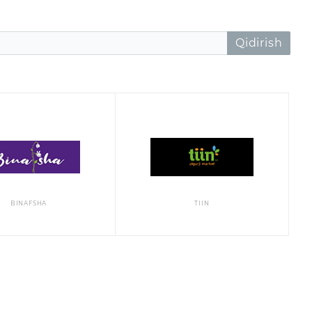
Qidirish
BINAFSHA
TIIN