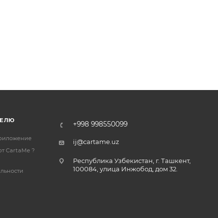
ТЕЛЮ
+998 998550099
риложение
ij@cartame.uz
т CartaMe ?
Республика Узбекистан, г. Ташкент,
100084, улица Инжобод, дом 32.
льности