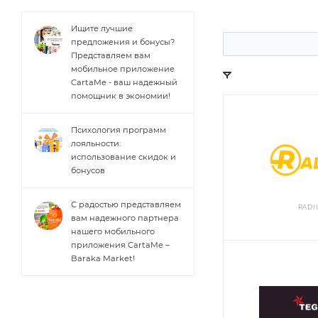
Ищите лучшие
предложения и бонусы?
Представляем вам
мобильное приложение
CartaMe - ваш надежный
помощник в экономии!
Психология программ
лояльности:
использование скидок и
бонусов
С радостью представляем
RADI
вам надежного партнера
нашего мобильного
приложения CartaMe –
Baraka Market!