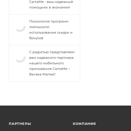
CartaMe - ваш надежный
помощник в экономии!
Психология программ
лояльности:
использование скидок и
бонусов
С радостью представляем
вам надежного партнера
нашего мобильного
приложения CartaMe –
Baraka Market!
ПАРТНЕРЫ
КОМПАНИЯ