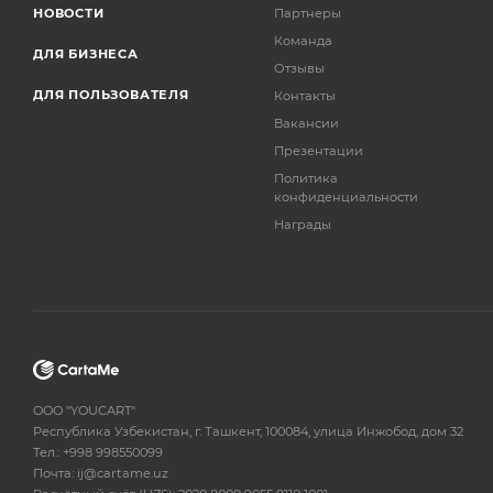
НОВОСТИ
Партнеры
Команда
ДЛЯ БИЗНЕСА
Отзывы
ДЛЯ ПОЛЬЗОВАТЕЛЯ
Контакты
Вакансии
Презентации
Политика
конфиденциальности
Награды
OOO "YOUCART"
Республика Узбекистан, г. Ташкент, 100084, улица Инжобод, дом 32
Тел.: +998 998550099
Почта: ij@cartame.uz