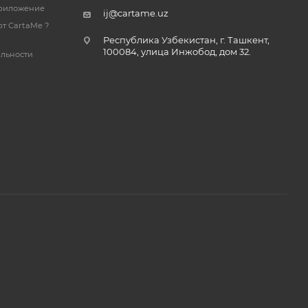
риложение
ij@cartame.uz
т CartaMe ?
Республика Узбекистан, г. Ташкент,
100084, улица Инжобод, дом 32.
льности