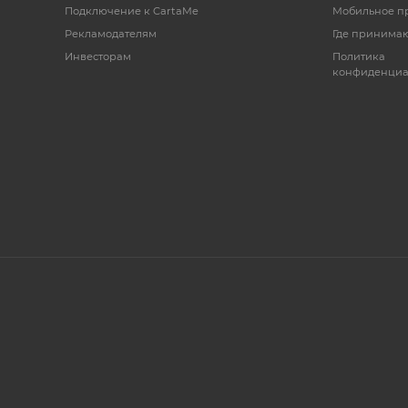
Подключение к CartaMe
Мобильное п
Рекламодателям
Где принимаю
Инвесторам
Политика
конфиденциа