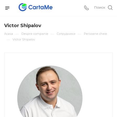
Поиск
Victor Shipalov
—
—
—
Acasa
Despre companie
Сотрудники
Persoane cheie
—
Victor Shipalov