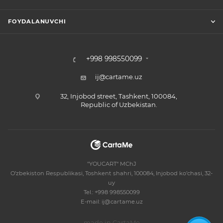
FOYDALANUVCHI
+998 998550099
ij@cartame.uz
32, Injobod street, Tashkent, 100084,
Republic of Uzbekistan.
"YOUCART“ MChJ
O’zbekiston Respublikasi, Toshkent shahri, 100084, Injobod ko’chasi, 32-
uy
Tel.: +998 998550099
E-mail: ij@cartame.uz
made in CartaMe