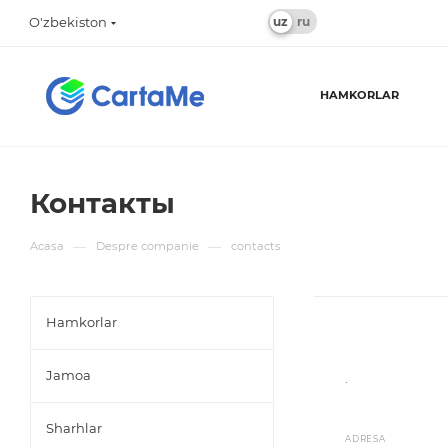
O'zbekiston
HAMKORLAR
Контакты
—
—
Acasa
Despre companie
contacts
Hamkorlar
Jamoa
.
Sharhlar
ADRESA