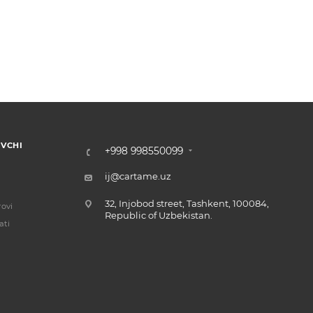
VCHI
+998 998550099
ij@cartame.uz
32, Injobod street, Tashkent, 100084,
ovi
Republic of Uzbekistan.
ati