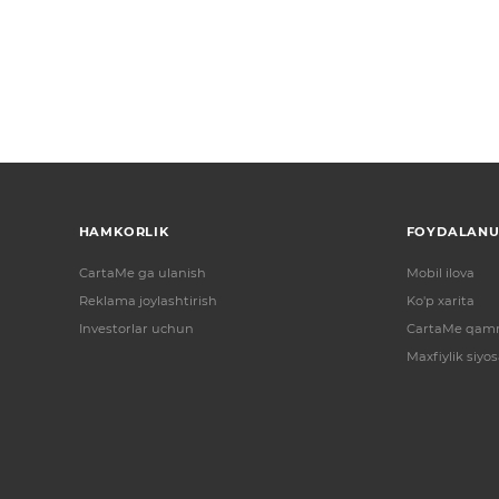
HAMKORLIK
FOYDALANU
CartaMe ga ulanish
Mobil ilova
Reklama joylashtirish
Ko'p xarita
Investorlar uchun
CartaMe qamr
Maxfiylik siyos