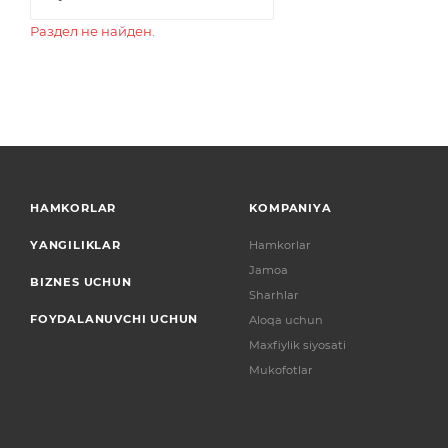
Раздел не найден.
HAMKORLAR
KOMPANIYA
YANGILIKLAR
Hamkorlar
Jamoa
BIZNES UCHUN
Sharhlar
FOYDALANUVCHI UCHUN
Aloqa uchun
Maxfiylik siyosati
Mukofotlar