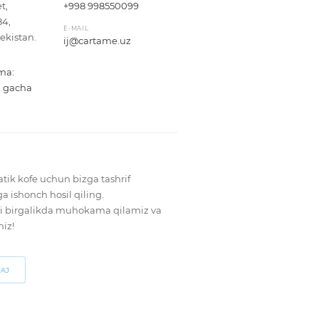
t,
+998 998550099
84,
E-MAIL
ekistan.
ij@cartame.uz
ma:
0 gacha
atik kofe uchun bizga tashrif
 ishonch hosil qiling.
ni birgalikda muhokama qilamiz va
miz!
SAJ