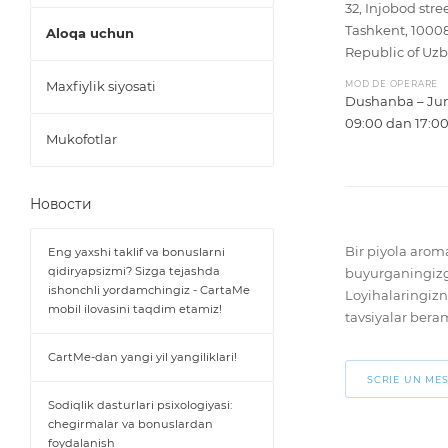
32, Injobod stree
Tashkent, 1000
Aloqa uchun
Republic of Uzb
Maxfiylik siyosati
MOD DE OPERARE
Dushanba – Ju
09:00 dan 17:0
Mukofotlar
Новости
Bir piyola arom
Eng yaxshi taklif va bonuslarni
qidiryapsizmi? Sizga tejashda
buyurganingizga
ishonchli yordamchingiz - CartaMe
Loyihalaringiz
mobil ilovasini taqdim etamiz!
tavsiyalar bera
CartMe-dan yangi yil yangiliklari!
SCRIE UN ME
Sodiqlik dasturlari psixologiyasi:
chegirmalar va bonuslardan
foydalanish