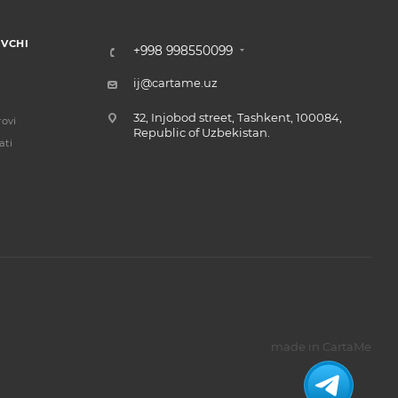
VCHI
+998 998550099
ij@cartame.uz
32, Injobod street, Tashkent, 100084,
ovi
Republic of Uzbekistan.
ati
made in CartaMe