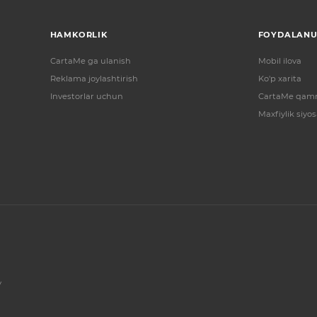
HAMKORLIK
FOYDALANU
CartaMe ga ulanish
Mobil ilova
Reklama joylashtirish
Ko'p xarita
Investorlar uchun
CartaMe qamr
Maxfiylik siyos
y