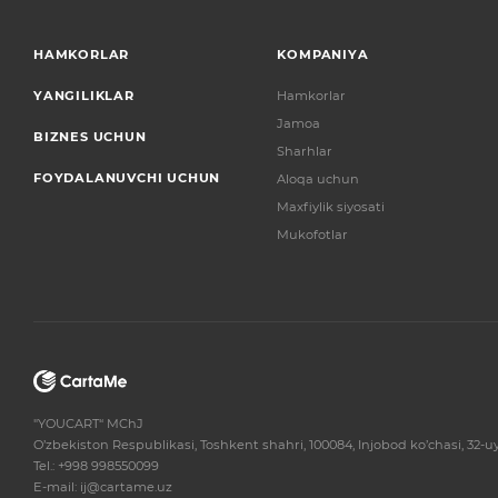
HAMKORLAR
KOMPANIYA
YANGILIKLAR
Hamkorlar
Jamoa
BIZNES UCHUN
Sharhlar
FOYDALANUVCHI UCHUN
Aloqa uchun
Maxfiylik siyosati
Mukofotlar
"YOUCART“ MChJ
O’zbekiston Respublikasi, Toshkent shahri, 100084, Injobod ko’chasi, 32-u
Tel.: +998 998550099
E-mail: ij@cartame.uz