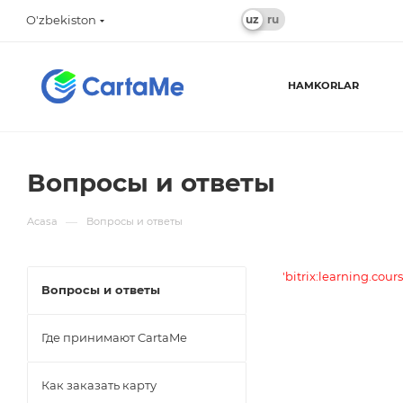
O'zbekiston
HAMKORLAR
Вопросы и ответы
—
Acasa
Вопросы и ответы
'bitrix:learning.cour
Вопросы и ответы
Где принимают CartaMe
Как заказать карту