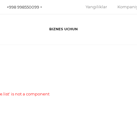
Yangiliklar
Kompani
+998 998550099
BIZNES UCHUN
se.list' is not a component