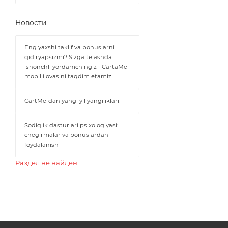
Новости
Eng yaxshi taklif va bonuslarni
qidiryapsizmi? Sizga tejashda
ishonchli yordamchingiz - CartaMe
mobil ilovasini taqdim etamiz!
CartMe-dan yangi yil yangiliklari!
Sodiqlik dasturlari psixologiyasi:
chegirmalar va bonuslardan
foydalanish
Раздел не найден.