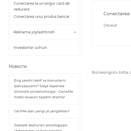
Conectarea la un singur card de
reducere
Conectarea
Conectarea unui produs bancar
Detaliat
Reklama joylashtirish
Investorlar uchun
Новости
Biznesingizni bitta
Eng yaxshi taklif va bonuslarni
qidiryapsizmi? Sizga tejashda
ishonchli yordamchingiz - CartaMe
mobil ilovasini taqdim etamiz!
CartMe-dan yangi yil yangiliklari!
Sodiqlik dasturlari psixologiyasi:
chegirmalar va bonuslardan