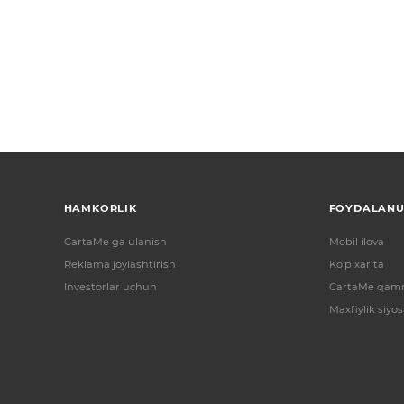
HAMKORLIK
FOYDALANU
CartaMe ga ulanish
Mobil ilova
Reklama joylashtirish
Ko'p xarita
Investorlar uchun
CartaMe qamr
Maxfiylik siyos