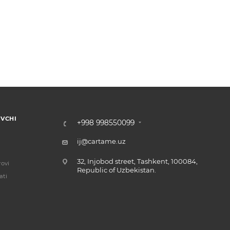
VCHI
+998 998550099
ij@cartame.uz
32, Injobod street, Tashkent, 100084,
ovi
Republic of Uzbekistan.
ati