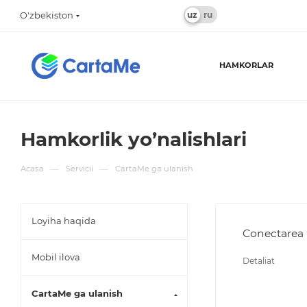
O'zbekiston
HAMKORLAR
Hamkorlik yo’nalishlari
—
—
Acasa
Servicii
CartaMe ga ulanish
Loyiha haqida
Conectarea 
Mobil ilova
Detaliat
CartaMe ga ulanish