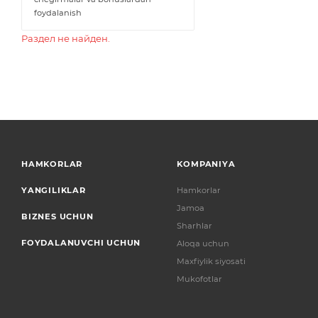
foydalanish
Раздел не найден.
HAMKORLAR
KOMPANIYA
YANGILIKLAR
Hamkorlar
Jamoa
BIZNES UCHUN
Sharhlar
FOYDALANUVCHI UCHUN
Aloqa uchun
Maxfiylik siyosati
Mukofotlar